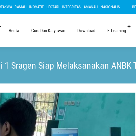
H - INOVATIF - LESTARI - INTEGRITAS - AMANAH - NASIONALIS
BERTAKWA - RAM
Berita
Guru Dan Karyawan
Download
E-Learning
i 1 Sragen Siap Melaksanakan ANBK 