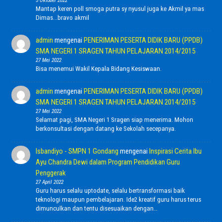
5 Oktober 2022
Mantap keren poll smoga putra sy nyusul juga ke Akmil ya mas
Dimas...bravo akmil
admin
mengenai
PENERIMAN PESERTA DIDIK BARU (PPDB)
SMA NEGERI 1 SRAGEN TAHUN PELAJARAN 2014/2015
27 Mei 2022
Bisa menemui Wakil Kepala Bidang Kesiswaan.
admin
mengenai
PENERIMAN PESERTA DIDIK BARU (PPDB)
SMA NEGERI 1 SRAGEN TAHUN PELAJARAN 2014/2015
27 Mei 2022
Selamat pagi, SMA Negeri 1 Sragen siap menerima. Mohon
berkonsultasi dengan datang ke Sekolah secepanya.
Isbandiyo - SMPN 1 Gondang
mengenai
Inspirasi Cerita Ibu
Ayu Chandra Dewi dalam Program Pendidikan Guru
Penggerak
27 April 2022
Guru harus selalu uptodate, selalu bertransformasi baik
teknologi maupun pembelajaran. Ide2 kreatif guru harus terus
dimunculkan dan tentu disesuaikan dengan…