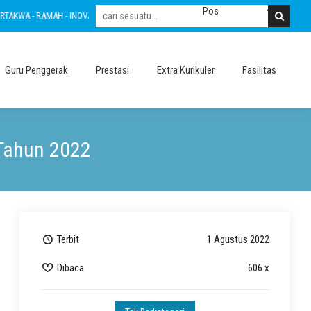
AH - INOVATIF - LESTARI - INTEGRITAS - AMANAH - NASIONALIS
BERTAKWA - RAM
Guru Penggerak
Prestasi
Extra Kurikuler
Fasilitas
Tahun 2022
Terbit
1 Agustus 2022
Dibaca
606 x