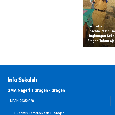
Oleh : admin
Upacara Pembuka
Lingkungan Seko
Sragen Tahun Aja
Info Sekolah
SMA Negeri 1 Sragen - Sragen
NPSN
20354028
Jl. Perintis Kemerdekaan 16 Sragen