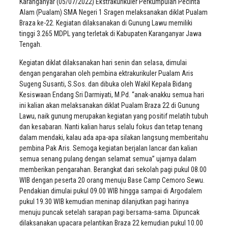
Karanganyar (05/07/2022) Ekstrakurikuler Perkumpulan Pecinta
Alam (Pualam) SMA Negeri 1 Sragen melaksanakan diklat Pualam
Braza ke-22. Kegiatan dilaksanakan di Gunung Lawu memiliki
tinggi 3.265 MDPL yang terletak di Kabupaten Karanganyar Jawa
Tengah.
Kegiatan diklat dilaksanakan hari senin dan selasa, dimulai
dengan pengarahan oleh pembina ektrakurikuler Pualam Aris
Sugeng Susanti, S.Sos. dan dibuka oleh Wakil Kepala Bidang
Kesiswaan Endang Sri Darmiyati, M.Pd. “anak-anakku semua hari
ini kalian akan melaksanakan diklat Pualam Braza 22 di Gunung
Lawu, naik gunung merupakan kegiatan yang positif melatih tubuh
dan kesabaran. Nanti kalian harus selalu fokus dan tetap tenang
dalam mendaki, kalau ada apa-apa silakan langsung memberitahu
pembina Pak Aris. Semoga kegiatan berjalan lancar dan kalian
semua senang pulang dengan selamat semua” ujarnya dalam
memberikan pengarahan. Berangkat dari sekolah pagi pukul 08.00
WIB dengan peserta 20 orang menuju Base Camp Cemoro Sewu.
Pendakian dimulai pukul 09.00 WIB hingga sampai di Argodalem
pukul 19.30 WIB kemudian meninap dilanjutkan pagi harinya
menuju puncak setelah sarapan pagi bersama-sama. Dipuncak
dilaksanakan upacara pelantikan Braza 22 kemudian pukul 10.00