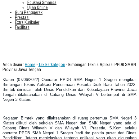
Edukasi Smansa
Ujian Online
Guru Penggerak
Prestasi
Extra Kurikuler
Fasilitas
Bimbingan Teknis Aplikasi PPDB
SMAN Provinsi Jawa Tengah
Anda disini :
Home
-
Tak Berkategori
- Bimbingan Teknis Aplikasi PPDB SMAN
Provinsi Jawa Tengah
Klaten (07/06/2022) Operator PPDB SMA Negeri 1 Sragen mengikuti
Bimbingan Teknis Aplikasi Penerimaan Peserta Didik Baru Tahun 2022.
Bimtek diinisiasi oleh Dinas Pendidikan dan Kebudayaan Provinsi Jawa
Tengah dilaksanakan di Cabang Dinas Wilayah V bertempat di SMA
Negeri 3 Klaten.
Kegiatan Bimtek yang dilaksanakan di ruang pertemua SMA Negeri 3
Klaten diikuti oleh sekolah SMA Negeri dan SMK Negeri yang ada di
Cabang Dinas Wilayah V dan Wilayah VI. Prasetia, S.Kom selaku
operator PPDB SMA Negeri 1 Sragen “tadi tim panitia pusat dari Dinas
Pendidikan Jateng menjelaskan tentang aplikasi yang akan digunakan