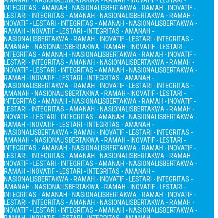
AMANAH - NASIONALIS
BERTAKWA - RAMAH - INOVATIF - LESTARI -
INTEGRITAS - AMANAH - NASIONALIS
BERTAKWA - RAMAH - INOVATIF -
LESTARI - INTEGRITAS - AMANAH - NASIONALIS
BERTAKWA - RAMAH -
INOVATIF - LESTARI - INTEGRITAS - AMANAH - NASIONALIS
BERTAKWA -
RAMAH - INOVATIF - LESTARI - INTEGRITAS - AMANAH -
NASIONALIS
BERTAKWA - RAMAH - INOVATIF - LESTARI - INTEGRITAS -
AMANAH - NASIONALIS
BERTAKWA - RAMAH - INOVATIF - LESTARI -
INTEGRITAS - AMANAH - NASIONALIS
BERTAKWA - RAMAH - INOVATIF -
LESTARI - INTEGRITAS - AMANAH - NASIONALIS
BERTAKWA - RAMAH -
INOVATIF - LESTARI - INTEGRITAS - AMANAH - NASIONALIS
BERTAKWA -
RAMAH - INOVATIF - LESTARI - INTEGRITAS - AMANAH -
NASIONALIS
BERTAKWA - RAMAH - INOVATIF - LESTARI - INTEGRITAS -
AMANAH - NASIONALIS
BERTAKWA - RAMAH - INOVATIF - LESTARI -
INTEGRITAS - AMANAH - NASIONALIS
BERTAKWA - RAMAH - INOVATIF -
LESTARI - INTEGRITAS - AMANAH - NASIONALIS
BERTAKWA - RAMAH -
INOVATIF - LESTARI - INTEGRITAS - AMANAH - NASIONALIS
BERTAKWA -
RAMAH - INOVATIF - LESTARI - INTEGRITAS - AMANAH -
NASIONALIS
BERTAKWA - RAMAH - INOVATIF - LESTARI - INTEGRITAS -
AMANAH - NASIONALIS
BERTAKWA - RAMAH - INOVATIF - LESTARI -
INTEGRITAS - AMANAH - NASIONALIS
BERTAKWA - RAMAH - INOVATIF -
LESTARI - INTEGRITAS - AMANAH - NASIONALIS
BERTAKWA - RAMAH -
INOVATIF - LESTARI - INTEGRITAS - AMANAH - NASIONALIS
BERTAKWA -
RAMAH - INOVATIF - LESTARI - INTEGRITAS - AMANAH -
NASIONALIS
BERTAKWA - RAMAH - INOVATIF - LESTARI - INTEGRITAS -
AMANAH - NASIONALIS
BERTAKWA - RAMAH - INOVATIF - LESTARI -
INTEGRITAS - AMANAH - NASIONALIS
BERTAKWA - RAMAH - INOVATIF -
LESTARI - INTEGRITAS - AMANAH - NASIONALIS
BERTAKWA - RAMAH -
INOVATIF - LESTARI - INTEGRITAS - AMANAH - NASIONALIS
BERTAKWA -