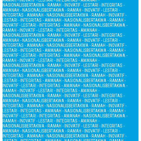
RAMAH - INOVATIF - LESTARI - INTEGRITAS - AMANAH -
NASIONALIS
BERTAKWA - RAMAH - INOVATIF - LESTARI - INTEGRITAS -
AMANAH - NASIONALIS
BERTAKWA - RAMAH - INOVATIF - LESTARI -
INTEGRITAS - AMANAH - NASIONALIS
BERTAKWA - RAMAH - INOVATIF -
LESTARI - INTEGRITAS - AMANAH - NASIONALIS
BERTAKWA - RAMAH -
INOVATIF - LESTARI - INTEGRITAS - AMANAH - NASIONALIS
BERTAKWA -
RAMAH - INOVATIF - LESTARI - INTEGRITAS - AMANAH -
NASIONALIS
BERTAKWA - RAMAH - INOVATIF - LESTARI - INTEGRITAS -
AMANAH - NASIONALIS
BERTAKWA - RAMAH - INOVATIF - LESTARI -
INTEGRITAS - AMANAH - NASIONALIS
BERTAKWA - RAMAH - INOVATIF -
LESTARI - INTEGRITAS - AMANAH - NASIONALIS
BERTAKWA - RAMAH -
INOVATIF - LESTARI - INTEGRITAS - AMANAH - NASIONALIS
BERTAKWA -
RAMAH - INOVATIF - LESTARI - INTEGRITAS - AMANAH -
NASIONALIS
BERTAKWA - RAMAH - INOVATIF - LESTARI - INTEGRITAS -
AMANAH - NASIONALIS
BERTAKWA - RAMAH - INOVATIF - LESTARI -
INTEGRITAS - AMANAH - NASIONALIS
BERTAKWA - RAMAH - INOVATIF -
LESTARI - INTEGRITAS - AMANAH - NASIONALIS
BERTAKWA - RAMAH -
INOVATIF - LESTARI - INTEGRITAS - AMANAH - NASIONALIS
BERTAKWA -
RAMAH - INOVATIF - LESTARI - INTEGRITAS - AMANAH -
NASIONALIS
BERTAKWA - RAMAH - INOVATIF - LESTARI - INTEGRITAS -
AMANAH - NASIONALIS
BERTAKWA - RAMAH - INOVATIF - LESTARI -
INTEGRITAS - AMANAH - NASIONALIS
BERTAKWA - RAMAH - INOVATIF -
LESTARI - INTEGRITAS - AMANAH - NASIONALIS
BERTAKWA - RAMAH -
INOVATIF - LESTARI - INTEGRITAS - AMANAH - NASIONALIS
BERTAKWA -
RAMAH - INOVATIF - LESTARI - INTEGRITAS - AMANAH -
NASIONALIS
BERTAKWA - RAMAH - INOVATIF - LESTARI - INTEGRITAS -
AMANAH - NASIONALIS
BERTAKWA - RAMAH - INOVATIF - LESTARI -
INTEGRITAS - AMANAH - NASIONALIS
BERTAKWA - RAMAH - INOVATIF -