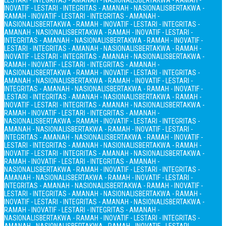
LESTARI - INTEGRITAS - AMANAH - NASIONALIS
BERTAKWA - RAMAH -
INOVATIF - LESTARI - INTEGRITAS - AMANAH - NASIONALIS
BERTAKWA -
RAMAH - INOVATIF - LESTARI - INTEGRITAS - AMANAH -
NASIONALIS
BERTAKWA - RAMAH - INOVATIF - LESTARI - INTEGRITAS -
AMANAH - NASIONALIS
BERTAKWA - RAMAH - INOVATIF - LESTARI -
INTEGRITAS - AMANAH - NASIONALIS
BERTAKWA - RAMAH - INOVATIF -
LESTARI - INTEGRITAS - AMANAH - NASIONALIS
BERTAKWA - RAMAH -
INOVATIF - LESTARI - INTEGRITAS - AMANAH - NASIONALIS
BERTAKWA -
RAMAH - INOVATIF - LESTARI - INTEGRITAS - AMANAH -
NASIONALIS
BERTAKWA - RAMAH - INOVATIF - LESTARI - INTEGRITAS -
AMANAH - NASIONALIS
BERTAKWA - RAMAH - INOVATIF - LESTARI -
INTEGRITAS - AMANAH - NASIONALIS
BERTAKWA - RAMAH - INOVATIF -
LESTARI - INTEGRITAS - AMANAH - NASIONALIS
BERTAKWA - RAMAH -
INOVATIF - LESTARI - INTEGRITAS - AMANAH - NASIONALIS
BERTAKWA -
RAMAH - INOVATIF - LESTARI - INTEGRITAS - AMANAH -
NASIONALIS
BERTAKWA - RAMAH - INOVATIF - LESTARI - INTEGRITAS -
AMANAH - NASIONALIS
BERTAKWA - RAMAH - INOVATIF - LESTARI -
INTEGRITAS - AMANAH - NASIONALIS
BERTAKWA - RAMAH - INOVATIF -
LESTARI - INTEGRITAS - AMANAH - NASIONALIS
BERTAKWA - RAMAH -
INOVATIF - LESTARI - INTEGRITAS - AMANAH - NASIONALIS
BERTAKWA -
RAMAH - INOVATIF - LESTARI - INTEGRITAS - AMANAH -
NASIONALIS
BERTAKWA - RAMAH - INOVATIF - LESTARI - INTEGRITAS -
AMANAH - NASIONALIS
BERTAKWA - RAMAH - INOVATIF - LESTARI -
INTEGRITAS - AMANAH - NASIONALIS
BERTAKWA - RAMAH - INOVATIF -
LESTARI - INTEGRITAS - AMANAH - NASIONALIS
BERTAKWA - RAMAH -
INOVATIF - LESTARI - INTEGRITAS - AMANAH - NASIONALIS
BERTAKWA -
RAMAH - INOVATIF - LESTARI - INTEGRITAS - AMANAH -
NASIONALIS
BERTAKWA - RAMAH - INOVATIF - LESTARI - INTEGRITAS -