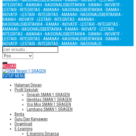
AMANAH - NASIONALIS
BERTAKWA - RAMAH - INOVATIF - LESTARI -
INTEGRITAS - AMANAH - NASIONALIS
BERTAKWA - RAMAH - INOVATIF -
LESTARI - INTEGRITAS - AMANAH - NASIONALIS
BERTAKWA - RAMAH -
INOVATIF - LESTARI - INTEGRITAS - AMANAH - NASIONALIS
BERTAKWA -
RAMAH - INOVATIF - LESTARI - INTEGRITAS - AMANAH -
NASIONALIS
BERTAKWA - RAMAH - INOVATIF - LESTARI - INTEGRITAS -
AMANAH - NASIONALIS
BERTAKWA - RAMAH - INOVATIF - LESTARI -
INTEGRITAS - AMANAH - NASIONALIS
BERTAKWA - RAMAH - INOVATIF -
LESTARI - INTEGRITAS - AMANAH - NASIONALIS
BERTAKWA - RAMAH -
INOVATIF - LESTARI - INTEGRITAS - AMANAH - NASIONALIS
KELUAR
TUTUP MENU
Halaman Depan
Profil Sekolah
Sejarah SMAN 1 SRAGEN
Identitas SMAN 1 SRAGEN
Visi Misi SMAN 1 SRAGEN
Lambang SMAN 1 SRAGEN
Berita
Guru Dan Karyawan
Download
E-Learning
E-learning Smansa