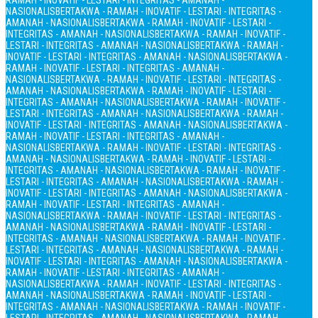
RAMAH - INOVATIF - LESTARI - INTEGRITAS - AMANAH -
NASIONALIS
BERTAKWA - RAMAH - INOVATIF - LESTARI - INTEGRITAS -
AMANAH - NASIONALIS
BERTAKWA - RAMAH - INOVATIF - LESTARI -
INTEGRITAS - AMANAH - NASIONALIS
BERTAKWA - RAMAH - INOVATIF -
LESTARI - INTEGRITAS - AMANAH - NASIONALIS
BERTAKWA - RAMAH -
INOVATIF - LESTARI - INTEGRITAS - AMANAH - NASIONALIS
BERTAKWA -
RAMAH - INOVATIF - LESTARI - INTEGRITAS - AMANAH -
NASIONALIS
BERTAKWA - RAMAH - INOVATIF - LESTARI - INTEGRITAS -
AMANAH - NASIONALIS
BERTAKWA - RAMAH - INOVATIF - LESTARI -
INTEGRITAS - AMANAH - NASIONALIS
BERTAKWA - RAMAH - INOVATIF -
LESTARI - INTEGRITAS - AMANAH - NASIONALIS
BERTAKWA - RAMAH -
INOVATIF - LESTARI - INTEGRITAS - AMANAH - NASIONALIS
BERTAKWA -
RAMAH - INOVATIF - LESTARI - INTEGRITAS - AMANAH -
NASIONALIS
BERTAKWA - RAMAH - INOVATIF - LESTARI - INTEGRITAS -
AMANAH - NASIONALIS
BERTAKWA - RAMAH - INOVATIF - LESTARI -
INTEGRITAS - AMANAH - NASIONALIS
BERTAKWA - RAMAH - INOVATIF -
LESTARI - INTEGRITAS - AMANAH - NASIONALIS
BERTAKWA - RAMAH -
INOVATIF - LESTARI - INTEGRITAS - AMANAH - NASIONALIS
BERTAKWA -
RAMAH - INOVATIF - LESTARI - INTEGRITAS - AMANAH -
NASIONALIS
BERTAKWA - RAMAH - INOVATIF - LESTARI - INTEGRITAS -
AMANAH - NASIONALIS
BERTAKWA - RAMAH - INOVATIF - LESTARI -
INTEGRITAS - AMANAH - NASIONALIS
BERTAKWA - RAMAH - INOVATIF -
LESTARI - INTEGRITAS - AMANAH - NASIONALIS
BERTAKWA - RAMAH -
INOVATIF - LESTARI - INTEGRITAS - AMANAH - NASIONALIS
BERTAKWA -
RAMAH - INOVATIF - LESTARI - INTEGRITAS - AMANAH -
NASIONALIS
BERTAKWA - RAMAH - INOVATIF - LESTARI - INTEGRITAS -
AMANAH - NASIONALIS
BERTAKWA - RAMAH - INOVATIF - LESTARI -
INTEGRITAS - AMANAH - NASIONALIS
BERTAKWA - RAMAH - INOVATIF -