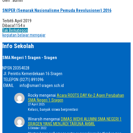
Oleh : admin
SNIPER (Semarak Nasionalisme Pemuda Revolusioner) 2016
Terbit
6 April 2019
Dibaca
1154 x
Tak Berkategori
kegiatan belajar mengajar
Info Sekolah
SMA Negeri 1 Sragen - Sragen
NPSN
20354028
Jl. Perintis Kemerdekaan 16 Sragen
TELEPON
(0271) 891096
EMAIL
info@sman1sragen.sch.id
Rocky
mengenai
Acara ROOTS DAY Ke-2 Agen Perubahan
SMA Negeri 1 Sragen
27 April 2025
Kelass, banyak siswa berprestasi
Winarsih
mengenai
DIMAS WIDHI ALUMNI SMA NEGERI 1
SRAGEN YANG MENJADI TARUNA AKMIL
5 Oktober 2022