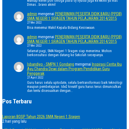
Mantap keren poll smoga putra sy nyusul juga ke Akmil ya mas
Dimas...bravo akmil
admin
mengenai
PENERIMAN PESERTA DIDIK BARU (PPDB)
SMA NEGERI 1 SRAGEN TAHUN PELAJARAN 2014/2015
27 Mei 2022
Bisa menemui Wakil Kepala Bidang Kesiswaan.
admin
mengenai
PENERIMAN PESERTA DIDIK BARU (PPDB)
SMA NEGERI 1 SRAGEN TAHUN PELAJARAN 2014/2015
27 Mei 2022
Selamat pagi, SMA Negeri 1 Sragen siap menerima. Mohon
berkonsultasi dengan datang ke Sekolah secepanya.
Isbandiyo - SMPN 1 Gondang
mengenai
Inspirasi Cerita Ibu
Ayu Chandra Dewi dalam Program Pendidikan Guru
Penggerak
27 April 2022
Guru harus selalu uptodate, selalu bertransformasi baik teknologi
maupun pembelajaran. Ide2 kreatif guru harus terus dimunculkan
dan tentu disesuaikan dengan…
Pos Terbaru
Laporan BOSP Tahun 2026 SMA Negeri 1 Sragen
2 hari yang lalu