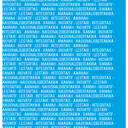
AMANAH - NASIONALIS
BERTAKWA - RAMAH - INOVATIF - LESTARI -
INTEGRITAS - AMANAH - NASIONALIS
BERTAKWA - RAMAH - INOVATIF -
LESTARI - INTEGRITAS - AMANAH - NASIONALIS
BERTAKWA - RAMAH -
INOVATIF - LESTARI - INTEGRITAS - AMANAH - NASIONALIS
BERTAKWA -
RAMAH - INOVATIF - LESTARI - INTEGRITAS - AMANAH -
NASIONALIS
BERTAKWA - RAMAH - INOVATIF - LESTARI - INTEGRITAS -
AMANAH - NASIONALIS
BERTAKWA - RAMAH - INOVATIF - LESTARI -
INTEGRITAS - AMANAH - NASIONALIS
BERTAKWA - RAMAH - INOVATIF -
LESTARI - INTEGRITAS - AMANAH - NASIONALIS
BERTAKWA - RAMAH -
INOVATIF - LESTARI - INTEGRITAS - AMANAH - NASIONALIS
BERTAKWA -
RAMAH - INOVATIF - LESTARI - INTEGRITAS - AMANAH -
NASIONALIS
BERTAKWA - RAMAH - INOVATIF - LESTARI - INTEGRITAS -
AMANAH - NASIONALIS
BERTAKWA - RAMAH - INOVATIF - LESTARI -
INTEGRITAS - AMANAH - NASIONALIS
BERTAKWA - RAMAH - INOVATIF -
LESTARI - INTEGRITAS - AMANAH - NASIONALIS
BERTAKWA - RAMAH -
INOVATIF - LESTARI - INTEGRITAS - AMANAH - NASIONALIS
BERTAKWA -
RAMAH - INOVATIF - LESTARI - INTEGRITAS - AMANAH -
NASIONALIS
BERTAKWA - RAMAH - INOVATIF - LESTARI - INTEGRITAS -
AMANAH - NASIONALIS
BERTAKWA - RAMAH - INOVATIF - LESTARI -
INTEGRITAS - AMANAH - NASIONALIS
BERTAKWA - RAMAH - INOVATIF -
LESTARI - INTEGRITAS - AMANAH - NASIONALIS
BERTAKWA - RAMAH -
INOVATIF - LESTARI - INTEGRITAS - AMANAH - NASIONALIS
BERTAKWA -
RAMAH - INOVATIF - LESTARI - INTEGRITAS - AMANAH -
NASIONALIS
BERTAKWA - RAMAH - INOVATIF - LESTARI - INTEGRITAS -
AMANAH - NASIONALIS
BERTAKWA - RAMAH - INOVATIF - LESTARI -
INTEGRITAS - AMANAH - NASIONALIS
BERTAKWA - RAMAH - INOVATIF -
LESTARI - INTEGRITAS - AMANAH - NASIONALIS
BERTAKWA - RAMAH -
INOVATIF - LESTARI - INTEGRITAS - AMANAH - NASIONALIS
BERTAKWA -