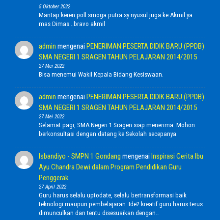
5 Oktober 2022
Mantap keren poll smoga putra sy nyusul juga ke Akmil ya
mas Dimas...bravo akmil
admin
mengenai
PENERIMAN PESERTA DIDIK BARU (PPDB)
SMA NEGERI 1 SRAGEN TAHUN PELAJARAN 2014/2015
27 Mei 2022
Bisa menemui Wakil Kepala Bidang Kesiswaan.
admin
mengenai
PENERIMAN PESERTA DIDIK BARU (PPDB)
SMA NEGERI 1 SRAGEN TAHUN PELAJARAN 2014/2015
27 Mei 2022
Selamat pagi, SMA Negeri 1 Sragen siap menerima. Mohon
berkonsultasi dengan datang ke Sekolah secepanya.
Isbandiyo - SMPN 1 Gondang
mengenai
Inspirasi Cerita Ibu
Ayu Chandra Dewi dalam Program Pendidikan Guru
Penggerak
27 April 2022
Guru harus selalu uptodate, selalu bertransformasi baik
teknologi maupun pembelajaran. Ide2 kreatif guru harus terus
dimunculkan dan tentu disesuaikan dengan…