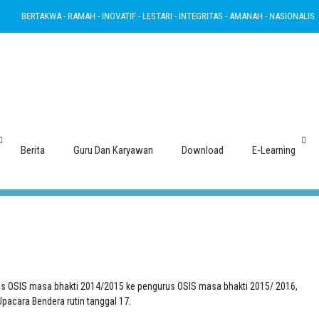
BERTAKWA - RAMAH - INOVATIF - LESTARI - INTEGRITAS - AMANAH - NASIONALIS
 Terima Jabatan Pengurus OSIS tahu
Berita
Guru Dan Karyawan
Download
E-Learning
us OSIS masa bhakti 2014/2015 ke pengurus OSIS masa bhakti 2015/ 2016,
pacara Bendera rutin tanggal 17.