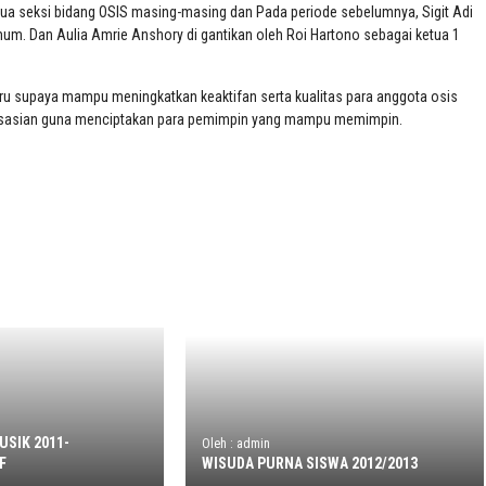
etua seksi bidang OSIS masing-masing dan Pada periode sebelumnya, Sigit Adi
mum. Dan Aulia Amrie Anshory di gantikan oleh Roi Hartono sebagai ketua 1
ru supaya mampu meningkatkan keaktifan serta kualitas para anggota osis
ganisasian guna menciptakan para pemimpin yang mampu memimpin.
USIK 2011-
Oleh : admin
F
WISUDA PURNA SISWA 2012/2013