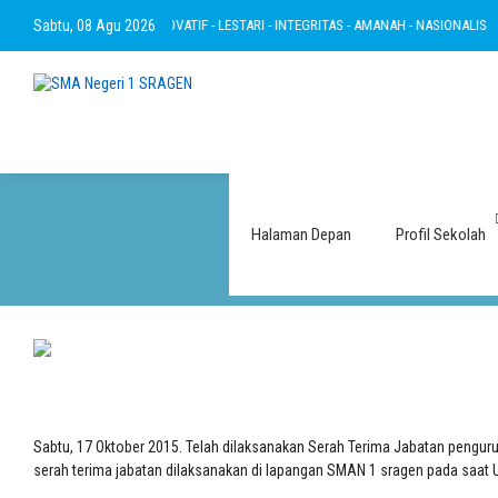
BERTAKWA - RAMAH - INOVATIF - LESTARI - INTEGRITAS - AMANAH - NASIONALIS
Sabtu, 08 Agu 2026
Serah
Halaman Depan
Profil Sekolah
Sabtu, 17 Oktober 2015. Telah dilaksanakan Serah Terima Jabatan pengur
serah terima jabatan dilaksanakan di lapangan SMAN 1 sragen pada saat U