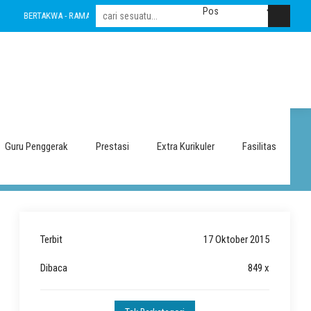
BERTAKWA - RAMAH - INOVATIF - LESTARI - INTEGRITAS - AMANAH - NASIONALIS
n 2015
Guru Penggerak
Prestasi
Extra Kurikuler
Fasilitas
Terbit
17 Oktober 2015
Dibaca
849 x