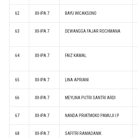
62
XII-IPA.7
BAYU WICAKSONO
63
XII-IPA.7
DEWANGGA FAJAR ROCHMANA
64
XII-IPA.7
FAIZ KAMAL
65
XII-IPA.7
LINA APRIANI
66
XII-IPA.7
MEYLINA PUTRI SANTRI ARDI
67
XII-IPA.7
NANDA PRIATMOKO PAMUJI I.P
68
XII-IPA.7
SAFITRI RAMADANIK