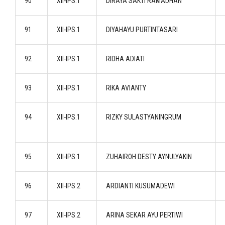
90
XII-IPS.1
DIRAYA SAKTI RAMADHAN
91
XII-IPS.1
DIYAHAYU PURTINTASARI
92
XII-IPS.1
RIDHA ADIATI
93
XII-IPS.1
RIKA AVIANTY
94
XII-IPS.1
RIZKY SULASTYANINGRUM
95
XII-IPS.1
ZUHAIROH DESTY AYNULYAKIN
96
XII-IPS.2
ARDIANTI KUSUMADEWI
97
XII-IPS.2
ARINA SEKAR AYU PERTIWI