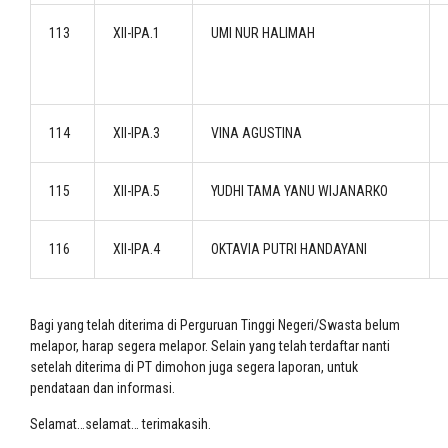
113
XII-IPA.1
UMI NUR HALIMAH
114
XII-IPA.3
VINA AGUSTINA
115
XII-IPA.5
YUDHI TAMA YANU WIJANARKO
116
XII-IPA.4
OKTAVIA PUTRI HANDAYANI
Bagi yang telah diterima di Perguruan Tinggi Negeri/Swasta belum
melapor, harap segera melapor. Selain yang telah terdaftar nanti
setelah diterima di PT dimohon juga segera laporan, untuk
pendataan dan informasi.
Selamat…selamat… terimakasih.