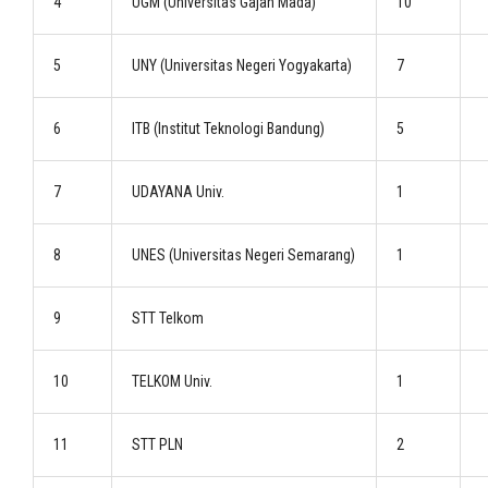
4
UGM (Universitas Gajah Mada)
10
5
UNY (Universitas Negeri Yogyakarta)
7
6
ITB (Institut Teknologi Bandung)
5
7
UDAYANA Univ.
1
8
UNES (Universitas Negeri Semarang)
1
9
STT Telkom
10
TELKOM Univ.
1
11
STT PLN
2