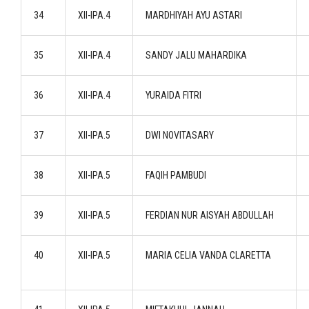
34
XII-IPA.4
MARDHIYAH AYU ASTARI
35
XII-IPA.4
SANDY JALU MAHARDIKA
36
XII-IPA.4
YURAIDA FITRI
37
XII-IPA.5
DWI NOVITASARY
38
XII-IPA.5
FAQIH PAMBUDI
39
XII-IPA.5
FERDIAN NUR AISYAH ABDULLAH
40
XII-IPA.5
MARIA CELIA VANDA CLARETTA