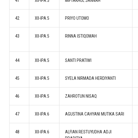
41
XII-IPA.5
MIFTAKHUL JANNAH
42
XII-IPA.5
PRIYO UTOMO
43
XII-IPA.5
RINNA ISTIQOMAH
44
XII-IPA.5
SANTI PRATIWI
45
XII-IPA.5
SYELA NIRMADA HERDIYANTI
46
XII-IPA.5
ZAHROTUN NISAQ
47
XII-IPA.6
AGUSTINA CAHYANI MUTIKA SARI
48
XII-IPA.6
ALFIAN RESTUYUDHA ADJI