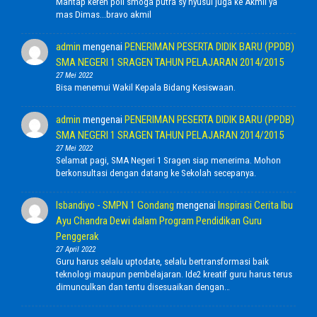
Mantap keren poll smoga putra sy nyusul juga ke Akmil ya
mas Dimas...bravo akmil
admin
mengenai
PENERIMAN PESERTA DIDIK BARU (PPDB)
SMA NEGERI 1 SRAGEN TAHUN PELAJARAN 2014/2015
27 Mei 2022
Bisa menemui Wakil Kepala Bidang Kesiswaan.
admin
mengenai
PENERIMAN PESERTA DIDIK BARU (PPDB)
SMA NEGERI 1 SRAGEN TAHUN PELAJARAN 2014/2015
27 Mei 2022
Selamat pagi, SMA Negeri 1 Sragen siap menerima. Mohon
berkonsultasi dengan datang ke Sekolah secepanya.
Isbandiyo - SMPN 1 Gondang
mengenai
Inspirasi Cerita Ibu
Ayu Chandra Dewi dalam Program Pendidikan Guru
Penggerak
27 April 2022
Guru harus selalu uptodate, selalu bertransformasi baik
teknologi maupun pembelajaran. Ide2 kreatif guru harus terus
dimunculkan dan tentu disesuaikan dengan…