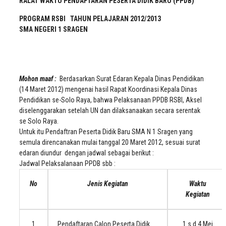
RALAT WAKTU PENDAFTARAN PESERTA DIDIK BARU (PPDB)
PROGRAM RSBI TAHUN PELAJARAN 2012/2013
SMA NEGERI 1 SRAGEN
Mohon maaf :
Berdasarkan Surat Edaran Kepala Dinas Pendidikan
(14 Maret 2012) mengenai hasil Rapat Koordinasi Kepala Dinas
Pendidikan se-Solo Raya, bahwa Pelaksanaan PPDB RSBI, Aksel
diselenggarakan setelah UN dan dilaksanaakan secara serentak
se Solo Raya.
Untuk itu Pendaftran Peserta Didik Baru SMA N 1 Sragen yang
semula direncanakan mulai tanggal 20 Maret 2012, sesuai surat
edaran diundur dengan jadwal sebagai berikut :
Jadwal Pelaksalanaan PPDB sbb :
No
Jenis Kegiatan
Waktu
Kegiatan
1
Pendaftaran Calon Peserta Didik
1 s.d 4 Mei