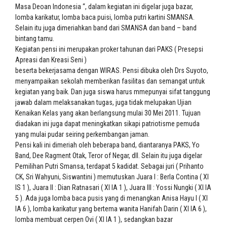
Masa Deoan Indonesia “, dalam kegiatan ini digelar juga bazar,
lomba karikatur, lomba baca puisi, lomba putri kartini SMANSA.
Selain itu juga dimeriahkan band dari SMANSA dan band – band
bintang tamu.
Kegiatan pensi ini merupakan proker tahunan dari PAKS ( Presepsi
Apreasi dan Kreasi Seni )
beserta bekerjasama dengan WIRAS. Pensi dibuka oleh Drs Suyoto,
menyampaikan sekolah memberikan fasilitas dan semangat untuk
kegiatan yang baik. Dan juga siswa harus mmepunyai sifat tanggung
jawab dalam melaksanakan tugas, juga tidak melupakan Ujian
Kenaikan Kelas yang akan berlangsung mulai 30 Mei 2011. Tujuan
diadakan ini juga dapat meningkatkan sikapi patriotisme pemuda
yang mulai pudar seiring perkembangan jaman.
Pensi kali ini dimeriah oleh beberapa band, diantaranya PAKS, Yo
Band, Dee Ragment Otak, Teror of Negar, dll. Selain itu juga digelar
Pemilihan Putri Smansa, terdapat 5 kadidat. Sebagai juri ( Prihanto
CK, Sri Wahyuni, Siswantini ) memutuskan Juara I : Berla Contina ( XI
IS 1 ), Juara II : Dian Ratnasari ( XI IA 1 ), Juara III : Yossi Nungki ( XI IA
5 ). Ada juga lomba baca pusis yang di menangkan Anisa Hayu I ( XI
IA 6 ), lomba karikatur yang bertema wanita Hanifah Darin ( XI IA 6 ),
lomba membuat cerpen Ovi ( XI IA 1 ), sedangkan bazar