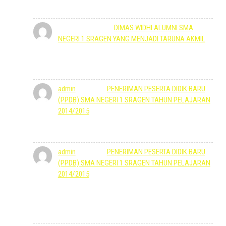
Kelass, banyak siswa berprestasi
Winarsih
mengenai
DIMAS WIDHI ALUMNI SMA
NEGERI 1 SRAGEN YANG MENJADI TARUNA AKMIL
5 Oktober 2022
Mantap keren poll smoga putra sy nyusul juga ke Akmil
ya mas Dimas...bravo akmil
admin
mengenai
PENERIMAN PESERTA DIDIK BARU
(PPDB) SMA NEGERI 1 SRAGEN TAHUN PELAJARAN
2014/2015
27 Mei 2022
Bisa menemui Wakil Kepala Bidang Kesiswaan.
admin
mengenai
PENERIMAN PESERTA DIDIK BARU
(PPDB) SMA NEGERI 1 SRAGEN TAHUN PELAJARAN
2014/2015
27 Mei 2022
Selamat pagi, SMA Negeri 1 Sragen siap menerima.
Mohon berkonsultasi dengan datang ke Sekolah
secepanya.