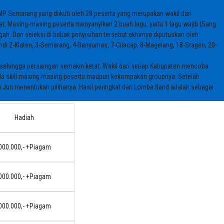
P Semarang yang diikuti oleh 28 peserta yang merupakan wakil dari
t. Masing-masing peserta menyanyikan 2 buah lagu, yaitu 1 lagu wajib (Sang
gah. Dari seleksi di babak penyisihan tersebut akhirnya diputuskan oleh
ndi 2-Klaten, 3-Semarang, 4-Banyumas, 7-Cilacap, 8-Magelang, 18-Sragen, 20-
 sehingga persaingan semakin ketat. Wakil dari setiap Kabupaten mencoba
da skill masing masing peserta maupun kekompakan groupnya. Setelah
Juri menentukan pilihanya. Hasil peringkat dari Lomba Band adalah sebagai
Hadiah
.000.000,- +Piagam
.000.000,- +Piagam
.000.000,- +Piagam