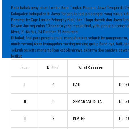
Pada babak penyisihan Lomba Band Tingkat Propinsi Jawa Tengah di LPM
Kabupaten-kabupaten di Jawa Tengah, terjadi persaingan yang cukup keta
Pemimpi by Gigi/ Laskar Pelang by Nidji) dan 1 lagu daerah dari Jawa Ten
Dewan Juri sejumlah 10 peserta yang masuk final, yaitu peserta nomor u
Blora, 21-Kudus, 24-Pati dan 25-Kebumen.
Di babak final para peserta mulai mengeluarkan seluruh kemampuannya,
untuk menunjukkan keunggulan masing-masing group Band-nya, baik pa
seluruh peserta menampilkan kebolehannya akhirnya tiba saatnya dewan 
berikut:
Juara
No.Undi
Wakil Kabuaten
I
6
PATI
Rp. 6
II
9
SEMARANG KOTA
Rp. 5
III
8
KLATEN
Rp. 4